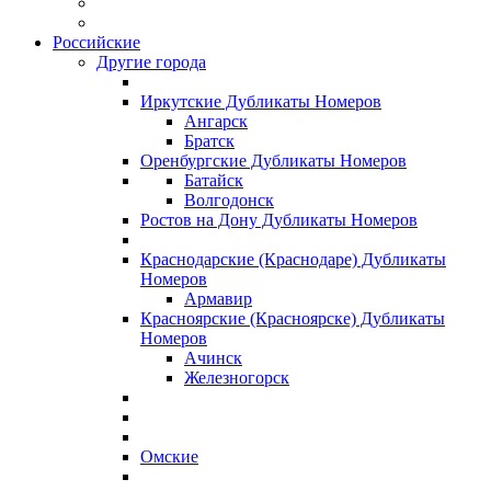
Российские
Другие города
Иркутские Дубликаты Номеров
Ангарск
Братск
Оренбургские Дубликаты Номеров
Батайск
Волгодонск
Ростов на Дону Дубликаты Номеров
Краснодарские (Краснодаре) Дубликаты
Номеров
Армавир
Красноярские (Красноярске) Дубликаты
Номеров
Ачинск
Железногорск
Омские