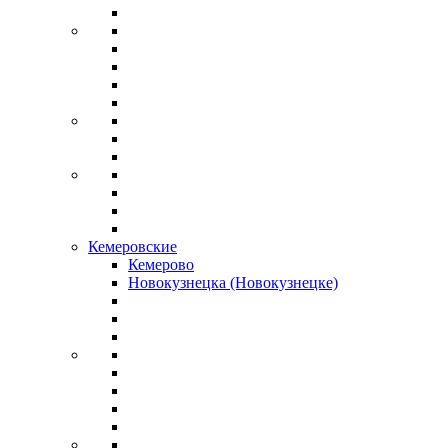
Кемеровские
Кемерово
Новокузнецка (Новокузнецке)