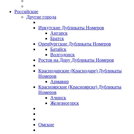
Российские
Другие города
Иркутские Дубликаты Номеров
Ангарск
Братск
Оренбургские Дубликаты Номеров
Батайск
Волгодонск
Ростов на Дону Дубликаты Номеров
Краснодарские (Краснодаре) Дубликаты
Номеров
Армавир
Красноярские (Красноярске) Дубликаты
Номеров
Ачинск
Железногорск
Омские