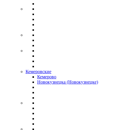
Кемеровские
Кемерово
Новокузнецка (Новокузнецке)