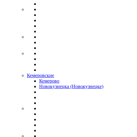
Кемеровские
Кемерово
Новокузнецка (Новокузнецке)