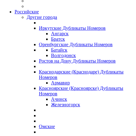
Российские
Другие города
Иркутские Дубликаты Номеров
Ангарск
Братск
Оренбургские Дубликаты Номеров
Батайск
Волгодонск
Ростов на Дону Дубликаты Номеров
Краснодарские (Краснодаре) Дубликаты
Номеров
Армавир
Красноярские (Красноярске) Дубликаты
Номеров
Ачинск
Железногорск
Омские