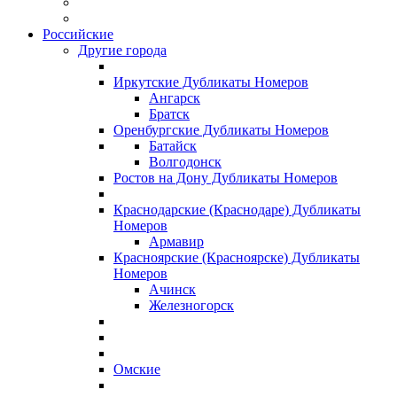
Российские
Другие города
Иркутские Дубликаты Номеров
Ангарск
Братск
Оренбургские Дубликаты Номеров
Батайск
Волгодонск
Ростов на Дону Дубликаты Номеров
Краснодарские (Краснодаре) Дубликаты
Номеров
Армавир
Красноярские (Красноярске) Дубликаты
Номеров
Ачинск
Железногорск
Омские