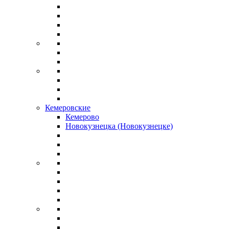
Кемеровские
Кемерово
Новокузнецка (Новокузнецке)