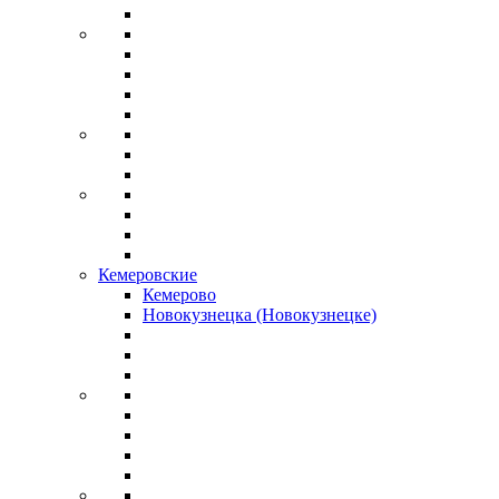
Кемеровские
Кемерово
Новокузнецка (Новокузнецке)