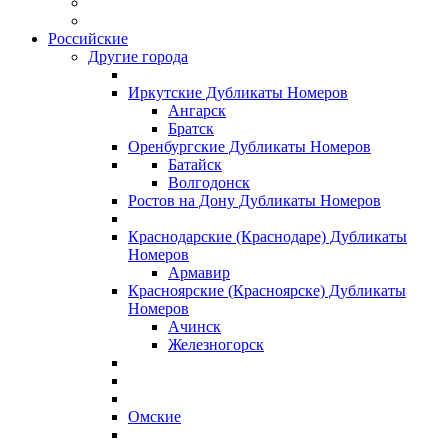
Российские
Другие города
Иркутские Дубликаты Номеров
Ангарск
Братск
Оренбургские Дубликаты Номеров
Батайск
Волгодонск
Ростов на Дону Дубликаты Номеров
Краснодарские (Краснодаре) Дубликаты
Номеров
Армавир
Красноярские (Красноярске) Дубликаты
Номеров
Ачинск
Железногорск
Омские