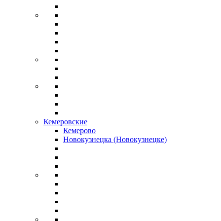
Кемеровские
Кемерово
Новокузнецка (Новокузнецке)