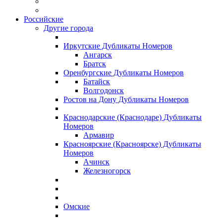
Российские
Другие города
Иркутские Дубликаты Номеров
Ангарск
Братск
Оренбургские Дубликаты Номеров
Батайск
Волгодонск
Ростов на Дону Дубликаты Номеров
Краснодарские (Краснодаре) Дубликаты
Номеров
Армавир
Красноярские (Красноярске) Дубликаты
Номеров
Ачинск
Железногорск
Омские