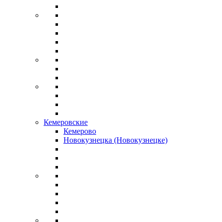
Кемеровские
Кемерово
Новокузнецка (Новокузнецке)