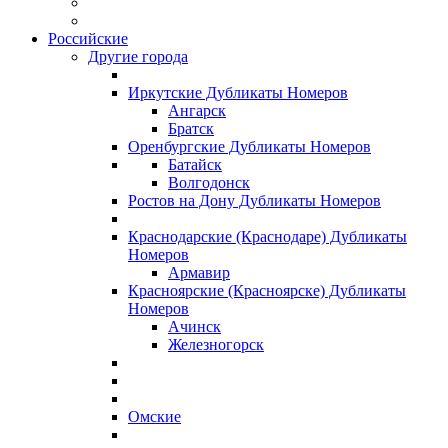
Российские
Другие города
Иркутские Дубликаты Номеров
Ангарск
Братск
Оренбургские Дубликаты Номеров
Батайск
Волгодонск
Ростов на Дону Дубликаты Номеров
Краснодарские (Краснодаре) Дубликаты
Номеров
Армавир
Красноярские (Красноярске) Дубликаты
Номеров
Ачинск
Железногорск
Омские