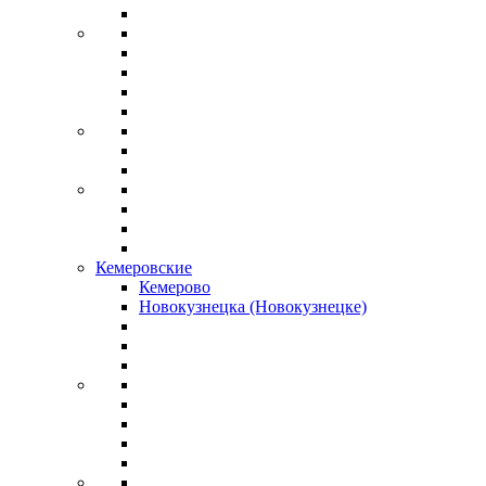
Кемеровские
Кемерово
Новокузнецка (Новокузнецке)