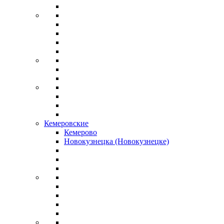
Кемеровские
Кемерово
Новокузнецка (Новокузнецке)