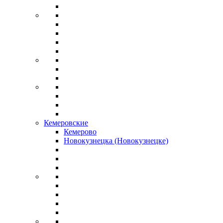
Кемеровские
Кемерово
Новокузнецка (Новокузнецке)