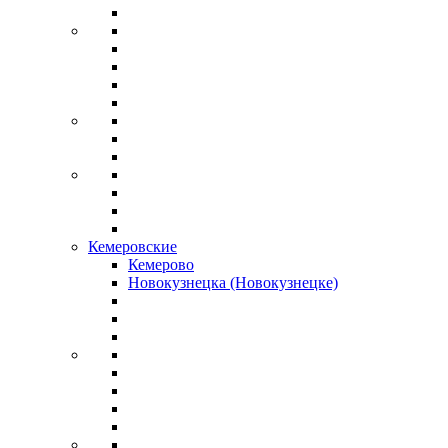
Кемеровские
Кемерово
Новокузнецка (Новокузнецке)