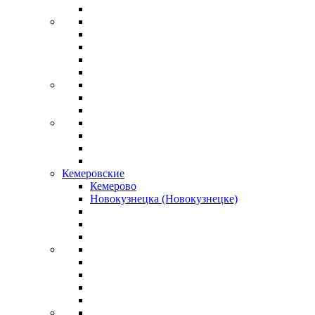
Кемеровские
Кемерово
Новокузнецка (Новокузнецке)